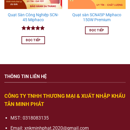
Quạt Sàn Công Nghiệp SCN-
Quạt sàn SCN45P Miphaco
45 Miphaco
150W Premium
ĐỌC TIẾP
Được xếp
hạng
5.00
ĐỌC TIẾP
5 sao
THÔNG TIN LIÊN HỆ
CÔNG TY TNHH THƯƠNG MẠI & XUẤT NHẬP KHẨU
TÂN MINH PHÁT
MST: 0318083135
Email:
xnkminhphat.2020@gmail.com