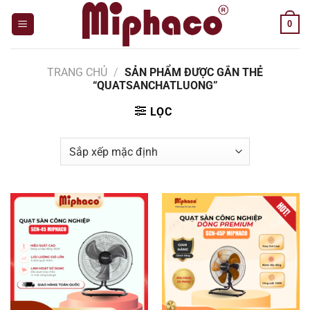
Bỏ
0
qua
nội
dung
TRANG CHỦ
/
SẢN PHẨM ĐƯỢC GẮN THẺ
“QUATSANCHATLUONG”
LỌC