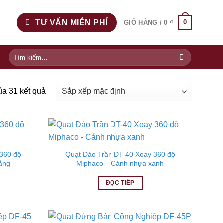
TƯ VẤN MIỄN PHÍ
0
GIỎ HÀNG /
0
₫
Tìm
kiếm:
ủa 31 kết quả
360 độ
Quạt Đảo Trần DT-40 Xoay 360 độ
ắng
Miphaco – Cánh nhựa xanh
ĐỌC TIẾP