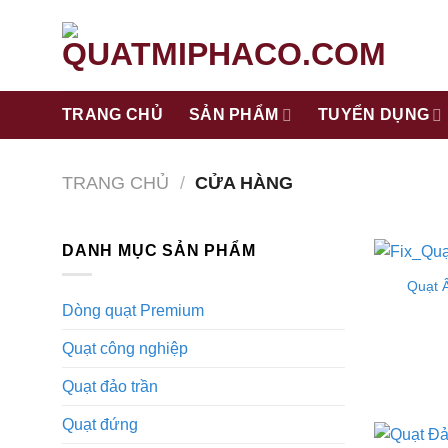
Bỏ
qua
nội
dung
TRANG CHỦ
SẢN PHẨM
TUYỂN DỤNG
TRANG CHỦ
/
CỬA HÀNG
DANH MỤC SẢN PHẨM
Quạt 
Dòng quạt Premium
Quạt công nghiệp
Quạt đảo trần
Quạt đứng