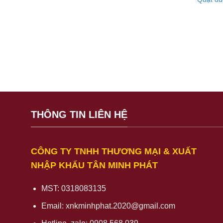
THÔNG TIN LIÊN HỆ
CÔNG TY TNHH THƯƠNG MẠI & XUẤT
NHẬP KHẨU TÂN MINH PHÁT
MST: 0318083135
Email:
xnkminhphat.2020@gmail.com