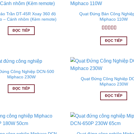
ảo Trần DT-45R Xoay 360 độ
Quạt Đứng Bán Công Nghiệ
o – Cánh nhôm (Kèm remote)
Miphaco 110W
ĐỌC TIẾP
Được xếp
hạng
5.00
5
ĐỌC TIẾP
sao
Đứng Công Nghiệp DCN-500
Miphaco 230W
Quạt Đứng Công Nghiệp D
Miphaco 230W
ĐỌC TIẾP
ĐỌC TIẾP
ng công nghiệp Miphaco DCN-
Quạt đứng công nghiệp Miph