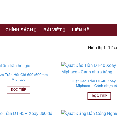
CHÍNH SÁCH
BÀI VIẾT
LIÊN HỆ
Hiển thị 1–12 c
Âm Trần Hút Gió 600x600mm
Miphaco
Quạt Đảo Trần DT-40 Xoay 
Miphaco – Cánh nhựa tr
ĐỌC TIẾP
ĐỌC TIẾP