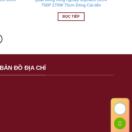
750P 270W 75cm Dòng Cải tiến
ĐỌC TIẾP
BẢN ĐỒ ĐỊA CHỈ