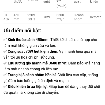
thước
suất
quạt
khiển
(m
3
/h)
DT-
450
220V –
3600
3 cánh
70W
Remote
45R
mm
50Hz
m
3
/h
nhôm
Ưu điểm nổi bật:
✅
Kích thước cánh 450mm
: Thiết kế chuẩn, phù hợp cho
làm mát không gian vừa và lớn.
✅
Công suất 70W tiết kiệm điện
: Vận hành hiệu quả mà
vẫn tối ưu hóa chi phí sử dụng.
✅
Lưu lượng gió mạnh mẽ 3600 m³/h
: Đảm bảo khả năng
làm mát nhanh chóng và liên tục.
✅
Trang bị 3 cánh nhôm bền bỉ
: Chất liệu cao cấp, chống
gỉ, đảm bảo luồng gió ổn định và mạnh.
✅
Điều khiển từ xa tiện lợi
: Giúp bạn dễ dàng thay đổi chế
độ quạt mà không cần di chuyển.