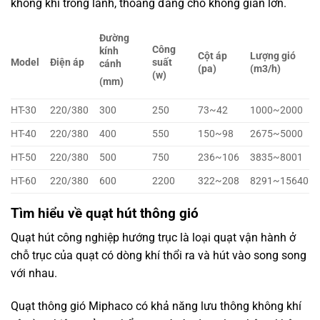
không khí trong lành, thoáng đãng cho không gian lớn.
Đường
Công
kính
Cột áp
Lượng gió
Model
Điện áp
suất
cánh
(pa)
(m3/h)
(w)
(mm)
HT-30
220/380
300
250
73~42
1000~2000
HT-40
220/380
400
550
150~98
2675~5000
HT-50
220/380
500
750
236~106
3835~8001
HT-60
220/380
600
2200
322~208
8291~15640
Tìm hiểu về quạt hút thông gió
Quạt hút công nghiệp hướng trục là loại quạt vận hành ở
chỗ trục của quạt có dòng khí thổi ra và hút vào song song
với nhau.
Quạt thông gió Miphaco có khả năng lưu thông không khí