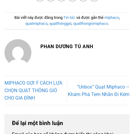
Bài viết này được đăng trong
Tin tức
và được gắn thẻ
miphaco
,
quatmiphaco
,
quạtthônggió
,
quatthongiomiphaco
.
PHAN DƯƠNG TÚ ANH
MIPHACO GỢI Ý CÁCH LỰA
“Unbox” Quạt Miphaco –
CHỌN QUẠT THÔNG GIÓ
Khám Phá Tem Nhãn Đi Kèm
CHO GIA ĐÌNH
Để lại một bình luận