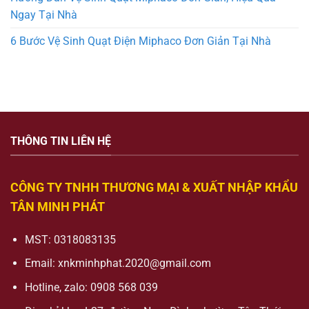
Ngay Tại Nhà
6 Bước Vệ Sinh Quạt Điện Miphaco Đơn Giản Tại Nhà
THÔNG TIN LIÊN HỆ
CÔNG TY TNHH THƯƠNG MẠI & XUẤT NHẬP KHẨU
TÂN MINH PHÁT
MST: 0318083135
Email:
xnkminhphat.2020@gmail.com
Hotline, zalo: 0908 568 039