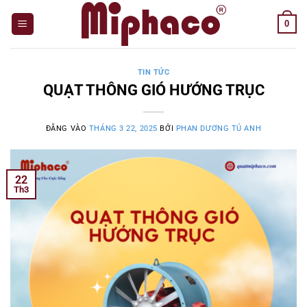
Bỏ
0
qua
nội
dung
TIN TỨC
QUẠT THÔNG GIÓ HƯỚNG TRỤC
ĐĂNG VÀO
THÁNG 3 22, 2025
BỞI
PHAN DƯƠNG TÚ ANH
22
Th3